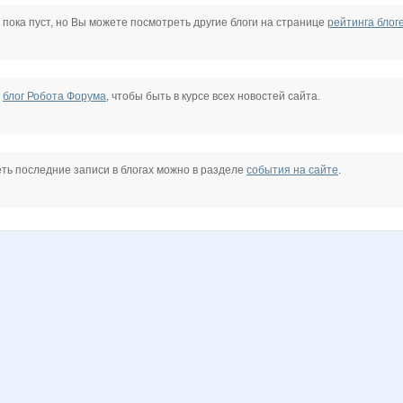
Mora
Qlo
androlena
anna-latakene
confessa*
cornflour
 пока пуст, но Вы можете посмотреть другие блоги на странице
рейтинга блог
91
nelchik
olga 5289
paradox85
tanjushok
морковкИ
помощник орга Червонная дама
е
блог Робота Форума
, чтобы быть в курсе всех новостей сайта.
НАТАЛИ ТРИКОТАЖ
Семеро-По-Лавкам
Светлая Луна
Тайник
Времена года
Взрвыная Леди
ть последние записи в блогах можно в разделе
события на сайте
.