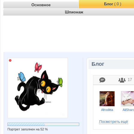
Блог
( 0 )
Основное
Шпионаж
Блог
17
Afroditta
AliShar
Посмотреть ещё
Портрет заполнен на 52 %