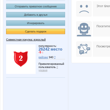
Lenuik
Lia85
Этот блог
Отправить приватное сообщение
Добавить в друзья
Игнорировать
markiza78
natali18
Посетит
Сделать подарок
Совместная покупка: взрослый
Майя!
Ниж-ка
популярность:
Посмотре
26242 место
-5 ↓
рейтинг
940
?
Привилегированный
пользователь
2
уровня