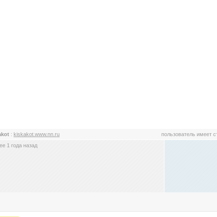
akot
:
kiskakot.www.nn.ru
пользователь имеет 
е 1 года назад