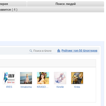
лерея
Поиск людей
равится
( 4 )
Рейтинг топ-50 блоггеров
IRES
Irinabzina
KRASOTKA_N
Kinelie
Knita