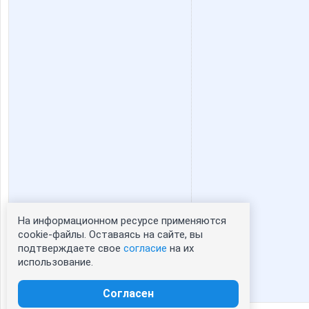
На информационном ресурсе применяются
Статистика портрета:
cookie-файлы. Оставаясь на сайте, вы
подтверждаете свое
согласие
на их
сейчас просматривают портрет - 0
использование.
зарегистрированные пользователи
посетившие портрет за 7 дней - 0
Согласен