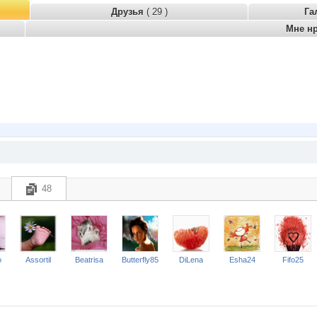
Друзья
( 29 )
Га
Мне н
48
o
Assortil
Beatrisa
Butterfly85
DiLena
Esha24
Fifo25